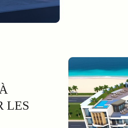
 À
 LES