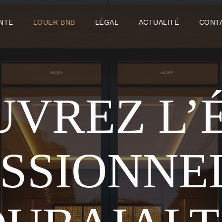
ENTE
LOUER BNB
LÉGAL
ACTUALITÉ
CONT
VREZ L’
SSIONNE